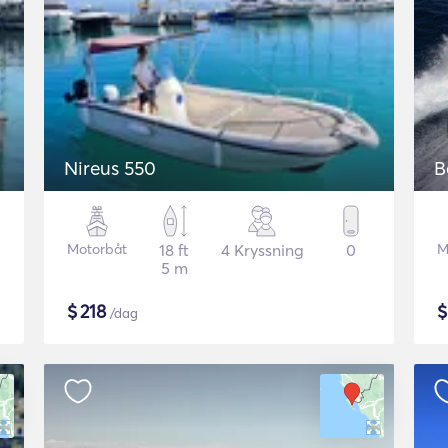
Nireus 550
B
Motorbåt
18 ft
4 Kryssning
0
M
5 m
$
218
/dag