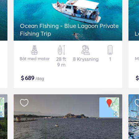
Ocean Fishing - Blue Lagoon Private
Fishing Trip
L
Båt med motor
28 ft
8 Kryssning
1
M
9 m
$
689
/dag