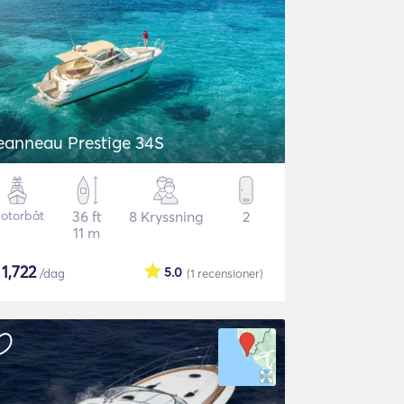
eanneau Prestige 34S
otorbåt
36 ft
8 Kryssning
2
11 m
$
1,722
5.0
/dag
(1
recensioner
)