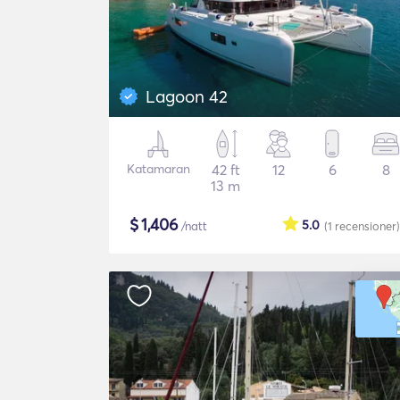
Lagoon 42
Katamaran
42 ft
12
6
8
13 m
$
1,406
5.0
/natt
(1
recensioner
)