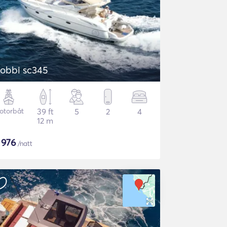
obbi sc345
otorbåt
39 ft
5
2
4
12 m
$
976
/natt