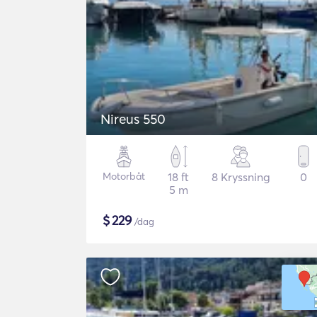
Nireus 550
Motorbåt
18 ft
8 Kryssning
0
5 m
$
229
/dag