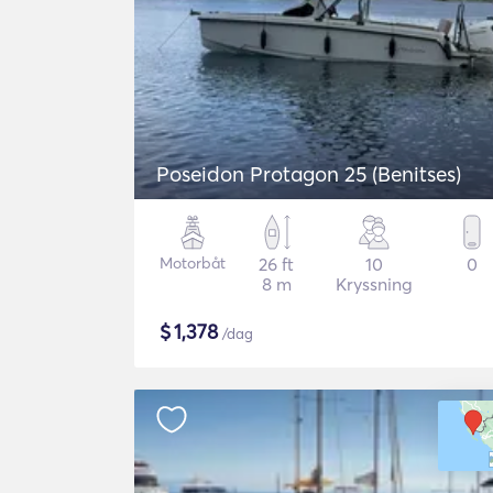
Poseidon Protagon 25 (Benitses)
Motorbåt
26 ft
10
0
8 m
Kryssning
$
1,378
/dag