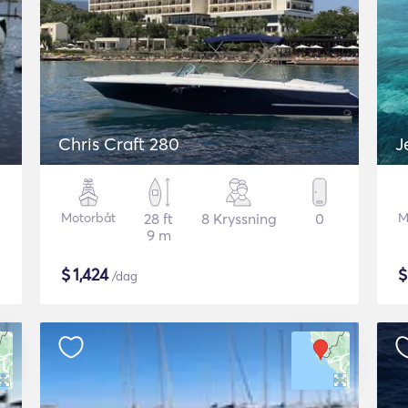
Chris Craft 280
J
Motorbåt
28 ft
8 Kryssning
0
M
9 m
$
1,424
/dag