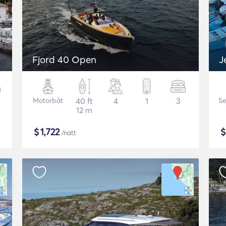
Fjord 40 Open
J
Motorbåt
40 ft
4
1
3
Se
12 m
$
1,722
/natt