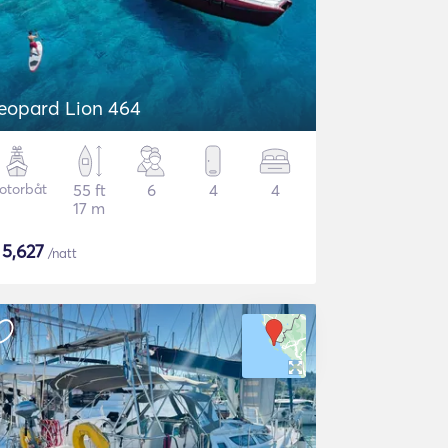
eopard Lion 464
otorbåt
55 ft
6
4
4
17 m
$
5,627
/natt