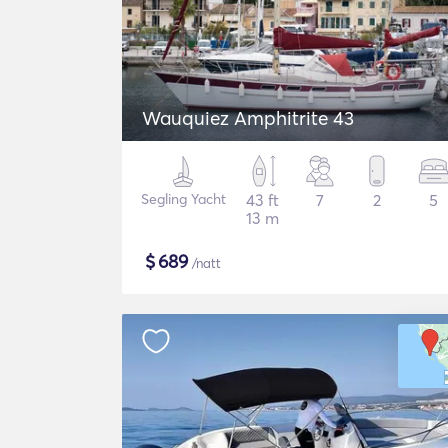
Wauquiez Amphitrite 43
Segling Yacht
43 ft
7
2
5
13 m
$
689
/natt