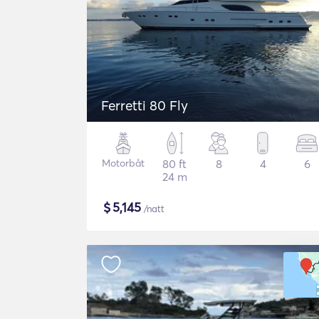
Ferretti 80 Fly
Motorbåt
80 ft
8
4
6
24 m
$
5,145
/natt