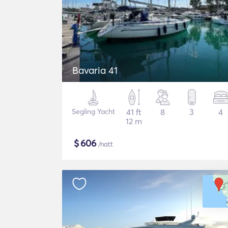
Bavaria 41
Segling Yacht
41 ft
8
3
4
12 m
$
606
/natt