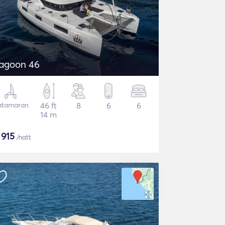
agoon 46
atamaran
46 ft
8
6
6
14 m
$
915
/natt