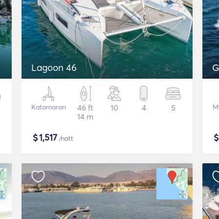
Lagoon 46
G
Katamaran
46 ft
10
4
5
M
14 m
$
1,517
/natt