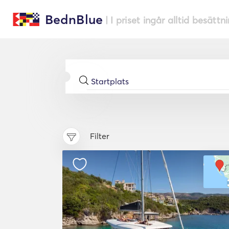
BednBlue
| I priset ingår alltid besättn
Filter