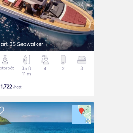
iart 35 Seawalker
otorbåt
35 ft
4
2
3
11 m
$
1,722
/natt