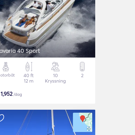
avaria 40 Sport
otorbåt
40 ft
10
2
12 m
Kryssning
$
1,952
/dag