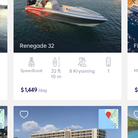
Renegade 32
F
Speedboat
32 ft
8 Kryssning
1
M
10 m
$
1,449
/dag