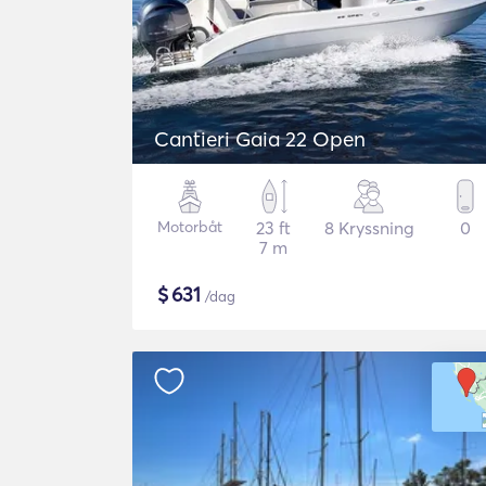
Cantieri Gaia 22 Open
Motorbåt
23 ft
8 Kryssning
0
7 m
$
631
/dag