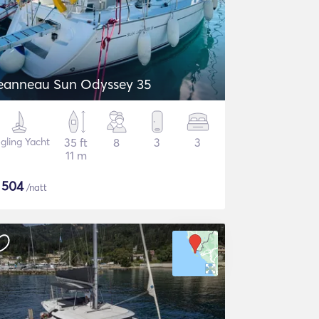
eanneau Sun Odyssey 35
gling Yacht
35 ft
8
3
3
11 m
$
504
/natt