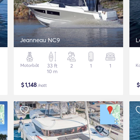
Jeanneau NC9
L
Motorbåt
33 ft
2
1
1
K
10 m
$
1,148
/natt