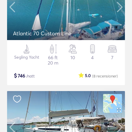
Atlantic 70 Custom Line
Segling Yacht
66 ft
10
4
7
20 m
$
746
5.0
/natt
(8
recensioner
)