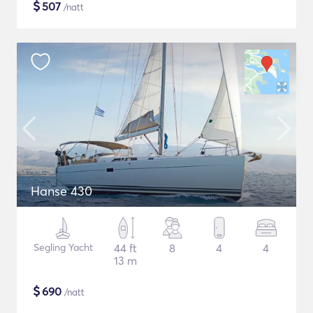
$
507
/natt
Hanse 430
Segling Yacht
44 ft
8
4
4
13 m
$
690
/natt