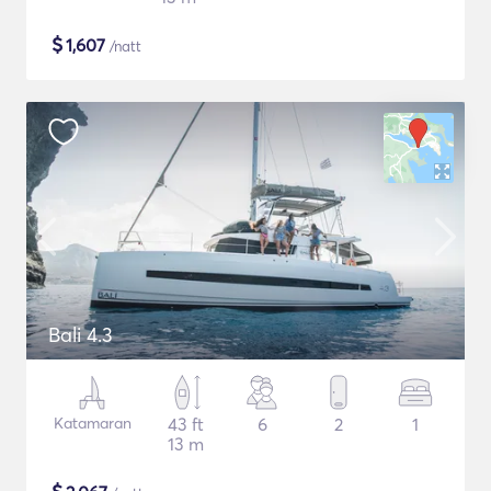
$
1,607
/natt
Bali 4.3
Katamaran
43 ft
6
2
1
13 m