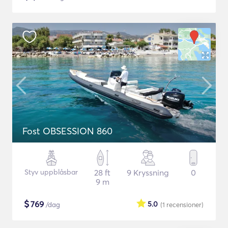
Fost OBSESSION 860
Styv uppblåsbar
28 ft
9 Kryssning
0
9 m
$
769
5.0
/dag
(1
recensioner
)