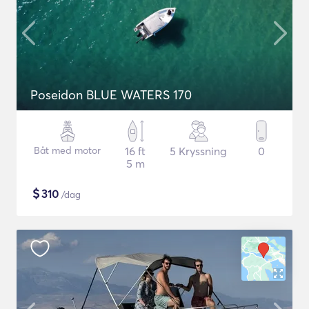
Poseidon BLUE WATERS 170
Båt med motor
16 ft
5 Kryssning
0
5 m
$
310
/dag