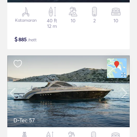
Katamaran
40 ft
10
2
10
12 m
$
885
/natt
D-Tec 57