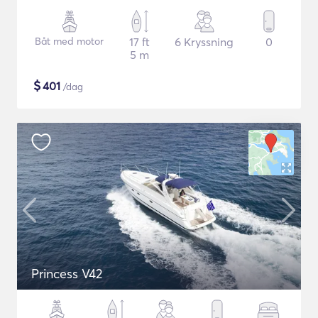
Båt med motor
17 ft
6 Kryssning
0
5 m
$
401
/dag
Princess V42