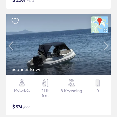
$
2,067
/natt
Scanner Envy
Motorbåt
21 ft
8 Kryssning
0
6 m
$
574
/dag