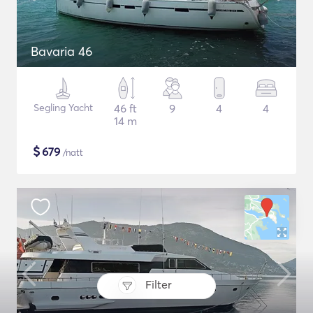
Bavaria 46
Segling Yacht
46 ft
9
4
4
14 m
$
679
/natt
Filter