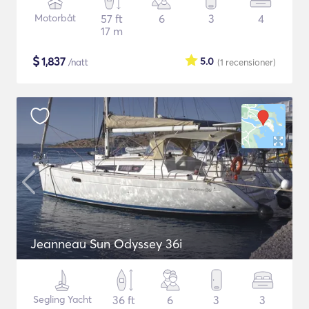
Motorbåt
57 ft
6
3
4
17 m
$
1,837
5.0
/natt
(1
recensioner
)
Jeanneau Sun Odyssey 36i
Segling Yacht
36 ft
6
3
3