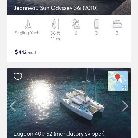
Jeanneau Sun Odyssey 36i (2010)
Segling Yacht
36 ft
6
3
3
11 m
$
442
/natt
Lagoon 400 S2 (mandatory skipper)