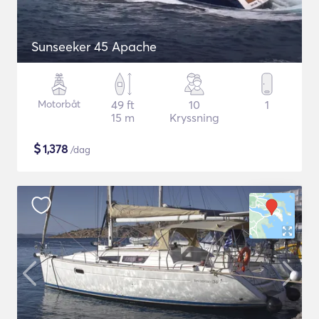
Sunseeker 45 Apache
Motorbåt
49 ft
10
1
15 m
Kryssning
$
1,378
/dag