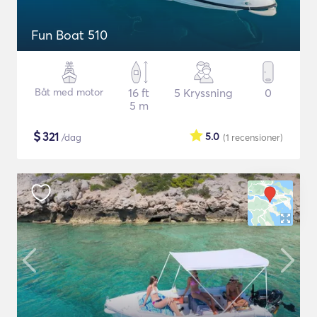
Fun Boat 510
Båt med motor
16 ft
5 Kryssning
0
5 m
$
321
5.0
/dag
(1
recensioner
)