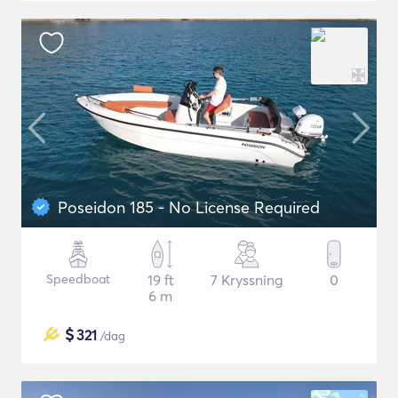
Poseidon 185 - No License Required
Speedboat
19 ft
7 Kryssning
0
6 m
$
321
/dag