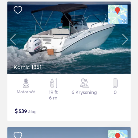
Karnic 1851
Motorbåt
19 ft
6 Kryssning
0
6 m
$
539
/dag