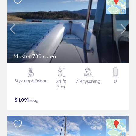
Master 730 open
Styv uppblåsbar
24 ft
7 Kryssning
0
7 m
$
1,091
/dag