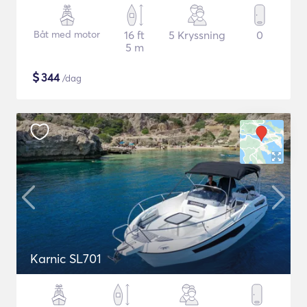
Båt med motor
16 ft
5 Kryssning
0
5 m
$
344
/dag
Karnic SL701