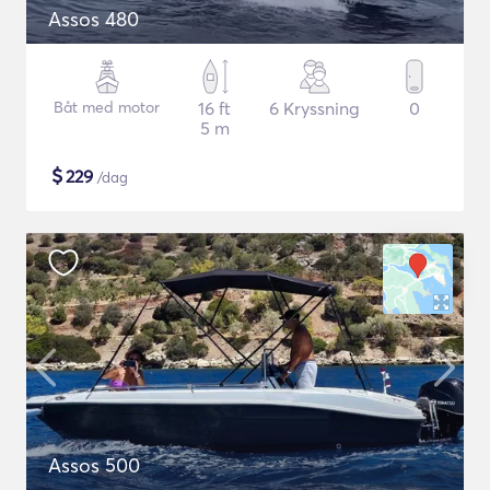
Assos 480
Båt med motor
16 ft
6 Kryssning
0
5 m
$
229
/dag
Assos 500