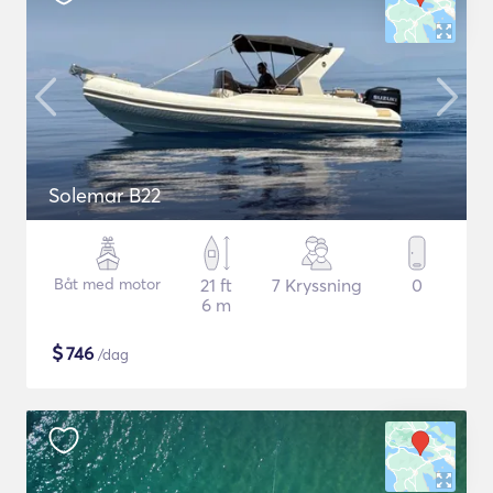
Solemar B22
Båt med motor
21 ft
7 Kryssning
0
6 m
$
746
/dag