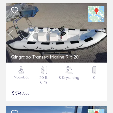
Qingrdao Transea Marine Rib 20'
Motorbåt
20 ft
8 Kryssning
0
6 m
$
574
/dag