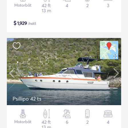
Motorbåt
42 ft
4
2
3
13 m
$
1,929
/natt
Psillipo 42 ts
Motorbåt
42 ft
6
2
4
13 m