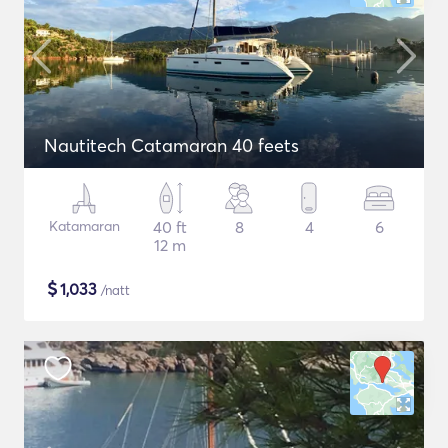
Nautitech Catamaran 40 feets
Katamaran
40 ft
8
4
6
12 m
$
1,033
/natt