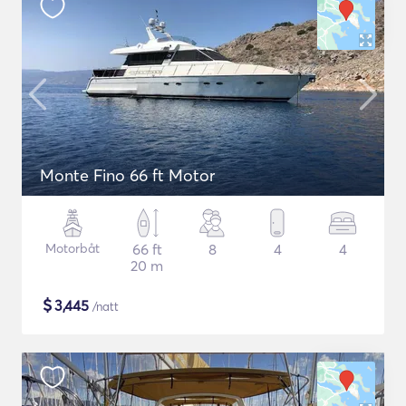
Monte Fino 66 ft Motor
Motorbåt
66 ft
8
4
4
20 m
$
3,445
/natt