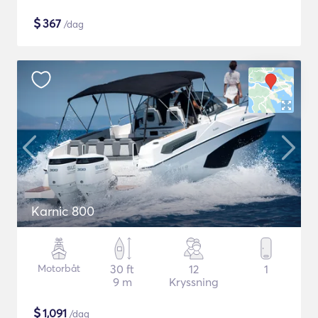
$
367
/dag
Karnic 800
Motorbåt
30 ft
12
1
9 m
Kryssning
$
1,091
/dag