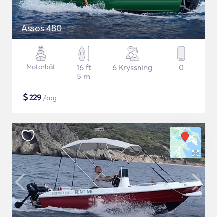
Assos 480
Motorbåt
16 ft
6 Kryssning
0
5 m
$
229
/dag