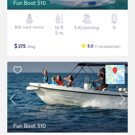
Fun Boat 510
Båt med motor
16 ft
5 Kryssning
0
5 m
$
275
5.0
/dag
(1
recensioner
)
Fun Boat 510