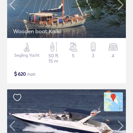
Wooden boat Kaiki
Segling Yacht
50 ft
5
3
4
15 m
$
620
/natt