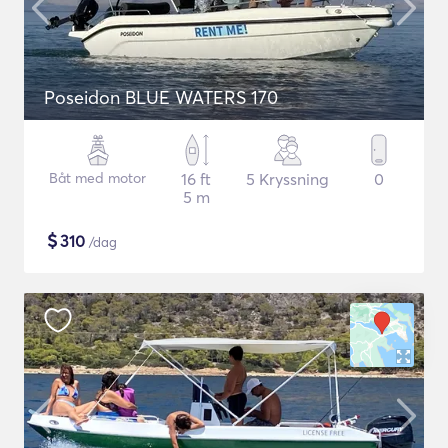
Poseidon BLUE WATERS 170
Båt med motor
16 ft
5 Kryssning
0
5 m
$
310
/dag