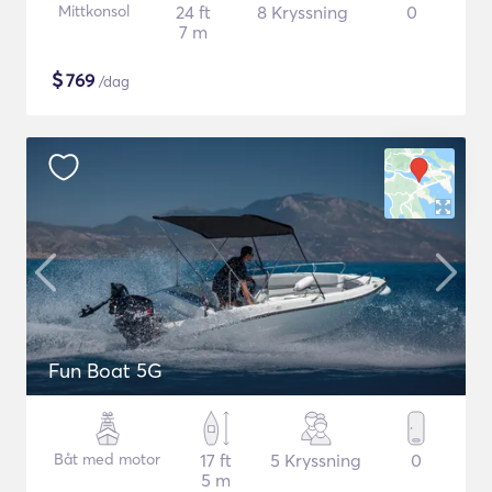
Mittkonsol
24 ft
8 Kryssning
0
7 m
$
769
/dag
Fun Boat 5G
Båt med motor
17 ft
5 Kryssning
0
5 m