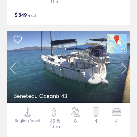
11 m
$
349
/natt
Beneteau Oceanis 43
Segling Yacht
43 ft
8
4
4
13 m