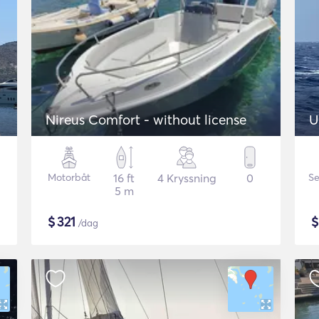
Nireus Comfort - without license
U
Motorbåt
16 ft
4 Kryssning
0
Se
5 m
$
321
/dag