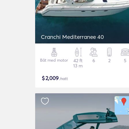
Cranchi Mediterranee 40
Båt med motor
42 ft
6
2
5
13 m
$
2,009
/natt