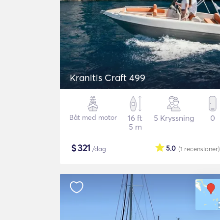
Kranitis Craft 499
Båt med motor
16 ft
5 Kryssning
0
5 m
$
321
5.0
/dag
(1
recensioner
)