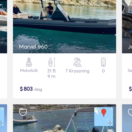
Marvel 960
J
Motorbåt
31 ft
7 Kryssning
0
Se
9 m
$
803
/dag