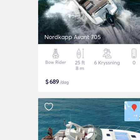
Nordkapp Avant 705
Bow Rider
25 ft
6 Kryssning
0
8 m
$
689
/dag