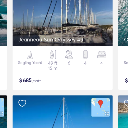
Jeanneau Sun Odyssey 49
O
Segling Yacht
49 ft
6
4
4
Se
15 m
$
685
/natt