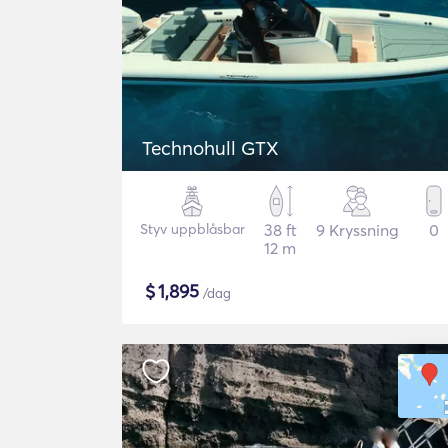
Technohull GTX
Styv uppblåsbar
38 ft
9 Kryssning
0
12 m
$
1,895
/dag