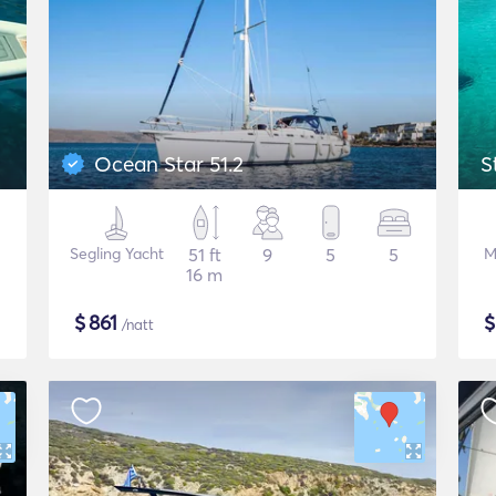
Ocean Star 51.2
S
Segling Yacht
51 ft
9
5
5
M
16 m
$
861
/natt