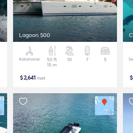
Lagoon 500
C
Katamaran
50 ft
10
7
5
Se
15 m
$
2,641
/natt