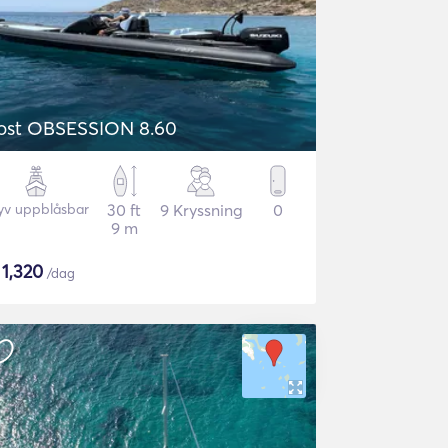
ost OBSESSION 8.60
yv uppblåsbar
30 ft
9 Kryssning
0
9 m
$
1,320
/dag