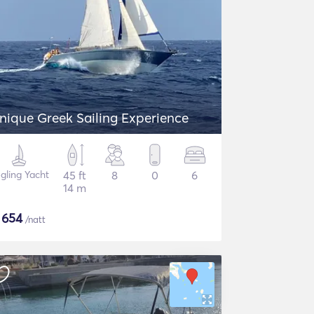
nique Greek Sailing Experience
gling Yacht
45 ft
8
0
6
14 m
$
654
/natt