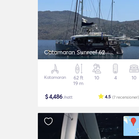
Catamaran Sunreef 62
Katamaran
62 ft
10
4
10
19 m
$
4,486
4.5
/natt
(7
recensioner
)