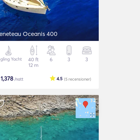
eneteau Oceanis 400
gling Yacht
40 ft
6
3
3
12 m
$
1,378
4.5
/natt
(5
recensioner
)