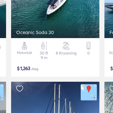
Oceanic Soda 30
F
Motorbåt
30 ft
8 Kryssning
0
St
9 m
$
1,263
/dag