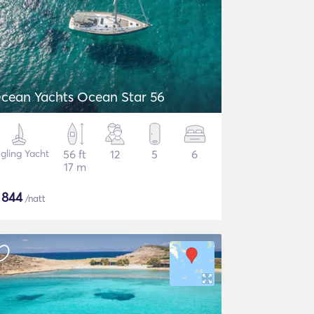
cean Yachts Ocean Star 56
gling Yacht
56 ft
12
5
6
17 m
$
844
/natt