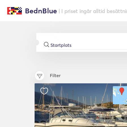
BednBlue
| I priset ingår alltid besättn
Filter