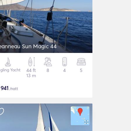
eanneau Sun Magic 44
gling Yacht
44 ft
8
4
5
13 m
$
941
/natt