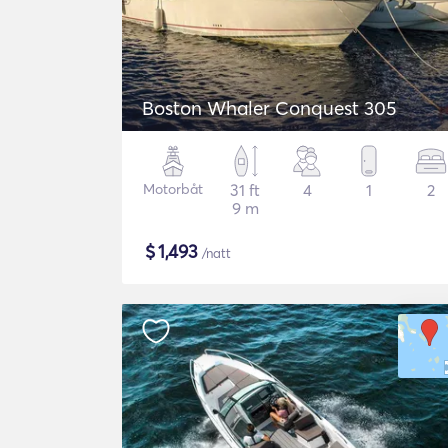
Boston Whaler Conquest 305
Motorbåt
31 ft
4
1
2
9 m
$
1,493
/natt