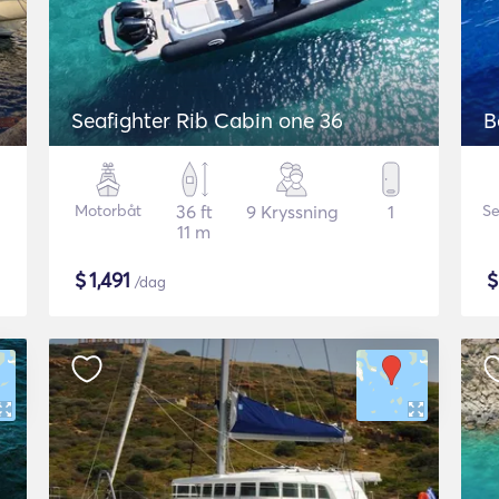
Seafighter Rib Cabin one 36
B
Motorbåt
36 ft
9 Kryssning
1
Se
11 m
$
1,491
/dag