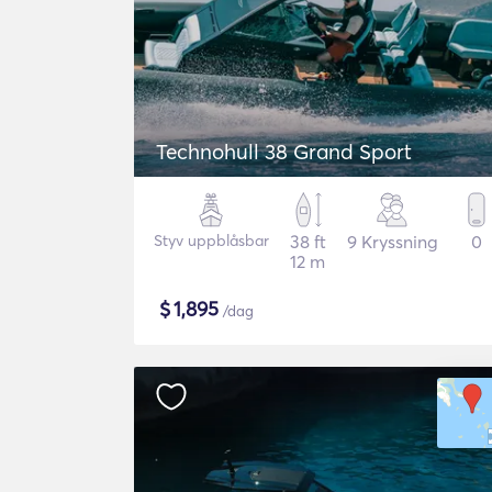
Technohull 38 Grand Sport
Styv uppblåsbar
38 ft
9 Kryssning
0
12 m
$
1,895
/dag