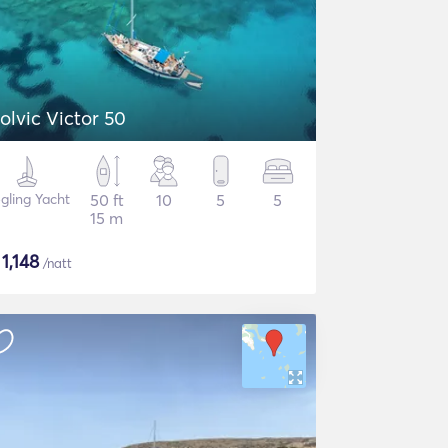
olvic Victor 50
gling Yacht
50 ft
10
5
5
15 m
$
1,148
/natt