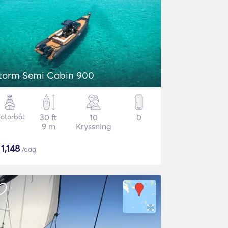
torm Semi Cabin 900
otorbåt
30 ft
10
0
9 m
Kryssning
$
1,148
/dag