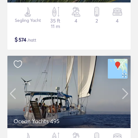
Segling Yacht
35 ft
4
2
4
11 m
$
574
/natt
Ocean Yachts 495