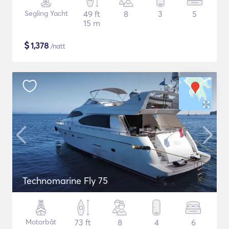
Segling Yacht
49 ft
8
3
5
15 m
$
1,378
/natt
Technomarine Fly 75
Motorbåt
73 ft
8
4
6