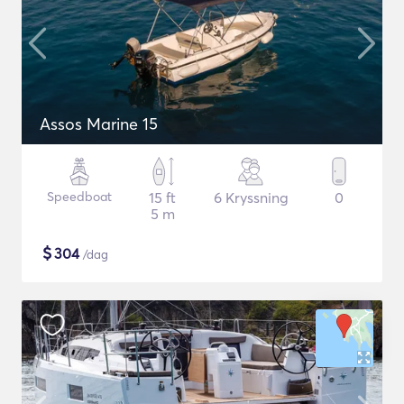
Assos Marine 15
Speedboat
15 ft
6 Kryssning
0
5 m
$
304
/dag