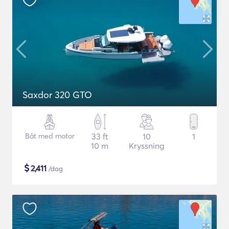
Saxdor 320 GTO
Båt med motor
33 ft
10
1
10 m
Kryssning
$
2,411
/dag