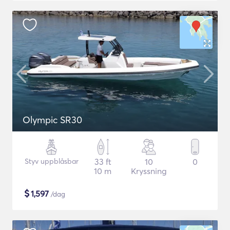
Olympic SR30
Styv uppblåsbar
33 ft
10
0
10 m
Kryssning
$
1,597
/dag