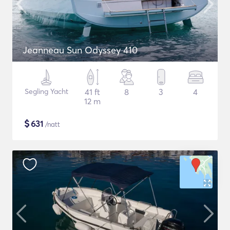
Jeanneau Sun Odyssey 410
Segling Yacht
41 ft
8
3
4
12 m
$
631
/natt