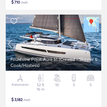
$
710
/natt
Fountaine Pajot Aura 51 (Crewed - Skipper &
Cook/Hostess)
Katamaran
52 ft
10
5
5
16 m
$
3,182
/natt