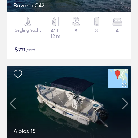
Bavaria C42
Segling Yacht
41 ft
8
3
4
12 m
$
721
/natt
Aiolos 15