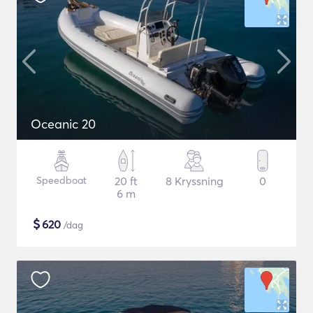
Oceanic 20
Speedboat
20 ft
8 Kryssning
0
6 m
$
620
/dag