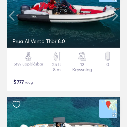
Prua Al Vento Thor 8.0
Styv uppblåsbar
25 ft
12
0
8 m
Kryssning
$
777
/dag