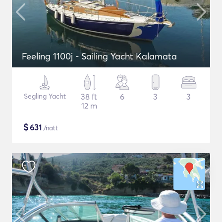
Feeling 1100j - Sailing Yacht Kalamata
Segling Yacht
38 ft
6
3
3
12 m
$
631
/natt