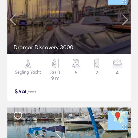
Dromor Discovery 3000
Segling Yacht
30 ft
6
2
4
9 m
$
574
/natt