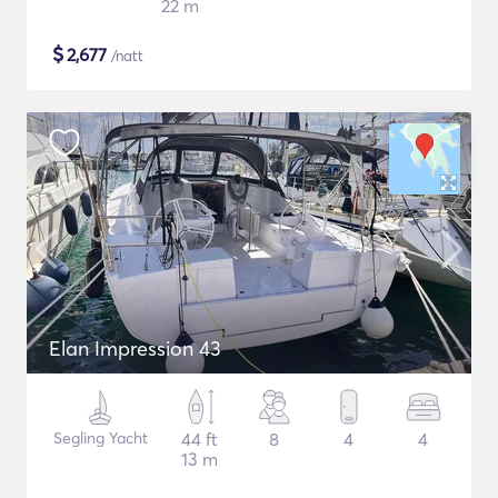
22 m
$
2,677
/natt
Elan Impression 43
Segling Yacht
44 ft
8
4
4
13 m