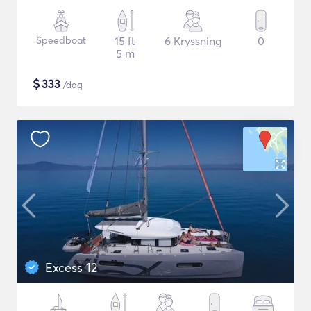
Speedboat
15 ft
6 Kryssning
0
5 m
$
333
/dag
Excess 12