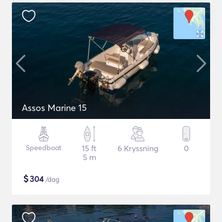
Assos Marine 15
Speedboat
15 ft
6 Kryssning
0
5 m
$
304
/dag