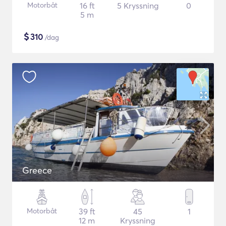
Motorbåt
16 ft
5 Kryssning
0
5 m
$
310
/dag
Greece
Motorbåt
39 ft
45
1
12 m
Kryssning