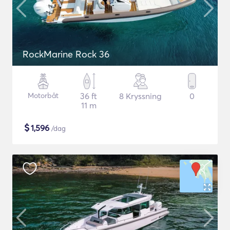
RockMarine Rock 36
Motorbåt
36 ft
8 Kryssning
0
11 m
$
1,596
/dag