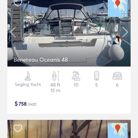
Beneteau Oceanis 48
Segling Yacht
48 ft
10
5
6
15 m
$
758
/natt