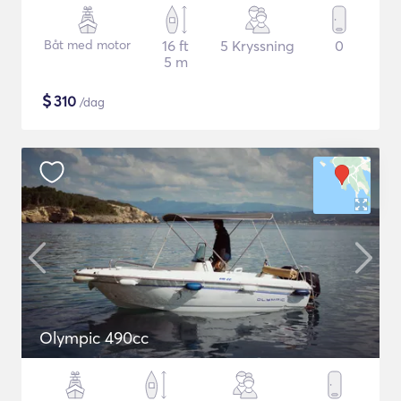
Båt med motor
16 ft
5 Kryssning
0
5 m
$
310
/dag
Olympic 490cc