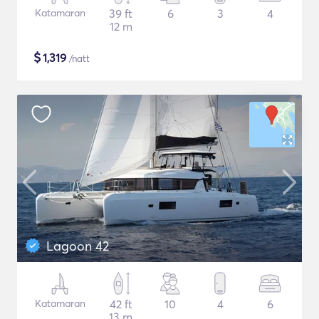
Katamaran
39 ft
6
3
4
12 m
$
1,319
/natt
Lagoon 42
Katamaran
42 ft
10
4
6
13 m