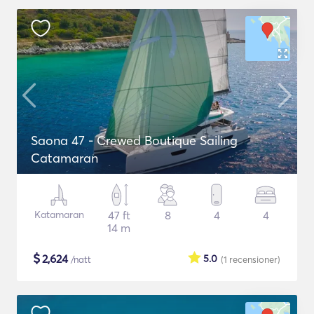
Saona 47 - Crewed Boutique Sailing
Catamaran
Katamaran
47 ft
8
4
4
14 m
$
2,624
5.0
/natt
(1
recensioner
)