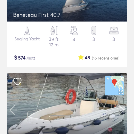
Beneteau First 40.7
Segling Yacht
39 ft
8
3
3
12 m
$
574
4.9
/natt
(16
recensioner
)