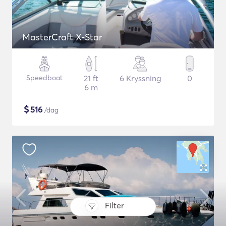
MasterCraft X-Star
Speedboat
21 ft
6 Kryssning
0
6 m
$
516
/dag
Filter