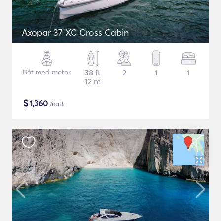
Axopar 37 XC Cross Cabin
Båt med motor
38 ft
2
1
1
12 m
$
1,360
/natt