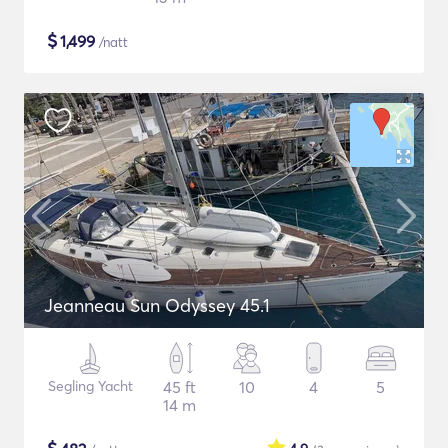
$
1,499
/natt
Jeanneau Sun Odyssey 45.1
Segling Yacht
45 ft
10
4
5
14 m