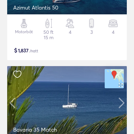
Azimut Atlantis 50
Motorbåt
50 ft
4
3
4
15 m
$
1,837
/natt
Bavaria 35 Match