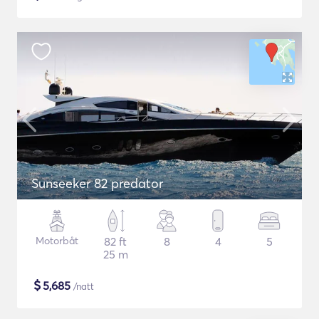
Sunseeker 82 predator
Motorbåt
82 ft
8
4
5
25 m
$
5,685
/natt