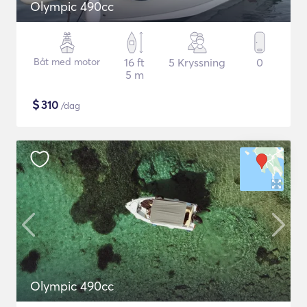
Olympic 490cc
Båt med motor
16 ft
5 Kryssning
0
5 m
$
310
/dag
Olympic 490cc