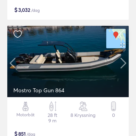
$
3,032
/dag
Mostro Top Gun 864
Motorbåt
28 ft
8 Kryssning
0
9 m
$
851
/dag