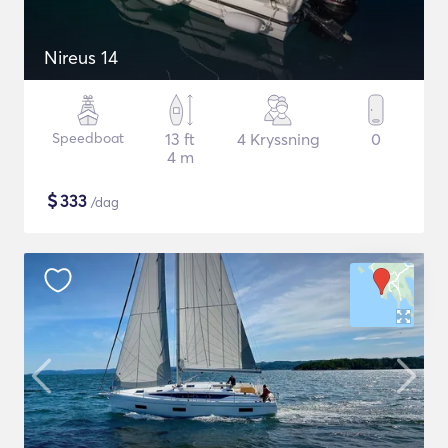
Nireus 14
Speedboat
13 ft
4 Kryssning
0
4 m
$
333
/dag