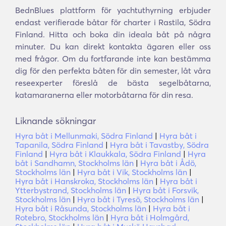
BednBlues plattform för yachtuthyrning erbjuder
endast verifierade båtar för charter i Rastila, Södra
Finland. Hitta och boka din ideala båt på några
minuter. Du kan direkt kontakta ägaren eller oss
med frågor. Om du fortfarande inte kan bestämma
dig för den perfekta båten för din semester, låt våra
reseexperter föreslå de bästa segelbåtarna,
katamaranerna eller motorbåtarna för din resa.
Liknande sökningar
Hyra båt i Mellunmaki, Södra Finland
|
Hyra båt i
Tapanila, Södra Finland
|
Hyra båt i Tavastby, Södra
Finland
|
Hyra båt i Klaukkala, Södra Finland
|
Hyra
båt i Sandhamn, Stockholms län
|
Hyra båt i Ådö,
Stockholms län
|
Hyra båt i Vik, Stockholms län
|
Hyra båt i Hanskroka, Stockholms län
|
Hyra båt i
Ytterbystrand, Stockholms län
|
Hyra båt i Forsvik,
Stockholms län
|
Hyra båt i Tyresö, Stockholms län
|
Hyra båt i Råsunda, Stockholms län
|
Hyra båt i
Rotebro, Stockholms län
|
Hyra båt i Holmgård,