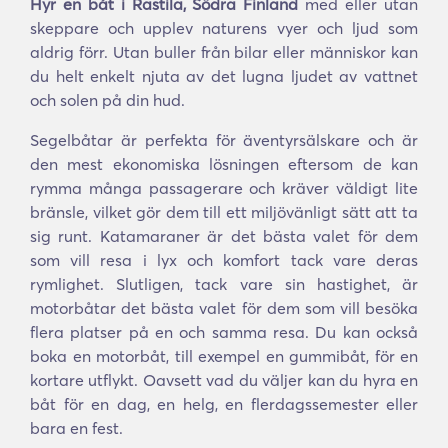
Hyr en båt i Rastila, Södra Finland
med eller utan
skeppare och upplev naturens vyer och ljud som
aldrig förr. Utan buller från bilar eller människor kan
du helt enkelt njuta av det lugna ljudet av vattnet
och solen på din hud.
Segelbåtar är perfekta för äventyrsälskare och är
den mest ekonomiska lösningen eftersom de kan
rymma många passagerare och kräver väldigt lite
bränsle, vilket gör dem till ett miljövänligt sätt att ta
sig runt. Katamaraner är det bästa valet för dem
som vill resa i lyx och komfort tack vare deras
rymlighet. Slutligen, tack vare sin hastighet, är
motorbåtar det bästa valet för dem som vill besöka
flera platser på en och samma resa. Du kan också
boka en motorbåt, till exempel en gummibåt, för en
kortare utflykt. Oavsett vad du väljer kan du hyra en
båt för en dag, en helg, en flerdagssemester eller
bara en fest.