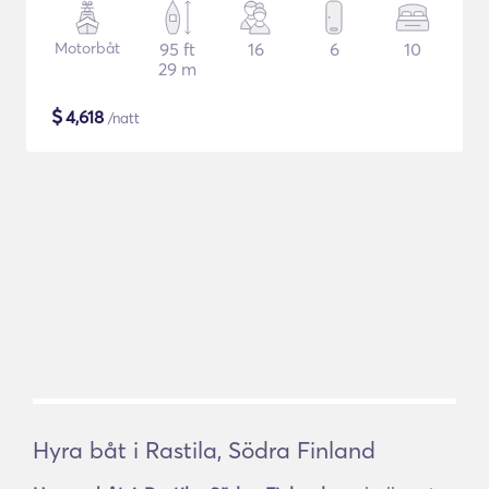
Motorbåt
95 ft
16
6
10
29 m
$
4,618
/natt
Hyra båt i Rastila, Södra Finland