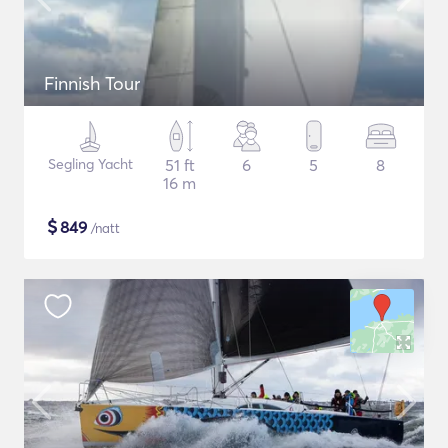
Finnish Tour
Segling Yacht
51 ft
6
5
8
16 m
$
849
/natt