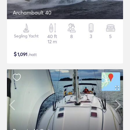
Archambault 40
Segling Yacht
40 ft
8
3
5
12 m
$
1,091
/natt