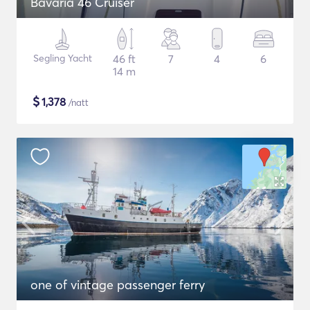
Bavaria 46 Cruiser
Segling Yacht
46 ft
7
4
6
14 m
$
1,378
/natt
one of vintage passenger ferry