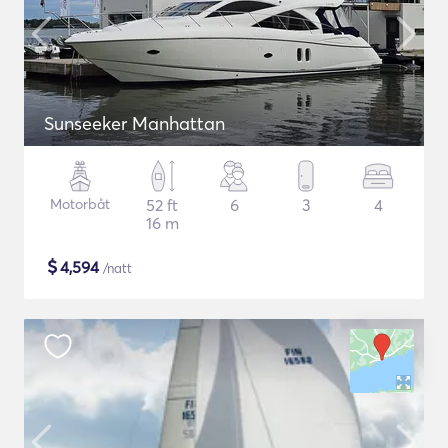
Sunseeker Manhattan
Motorbåt
52 ft
6
3
4
16 m
$
4,594
/natt