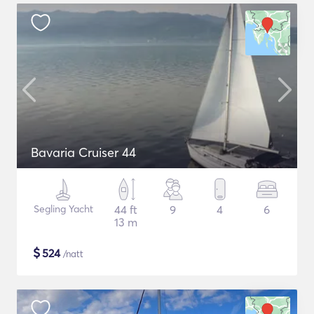
Bavaria Cruiser 44
Segling Yacht
44 ft
9
4
6
13 m
$
524
/natt