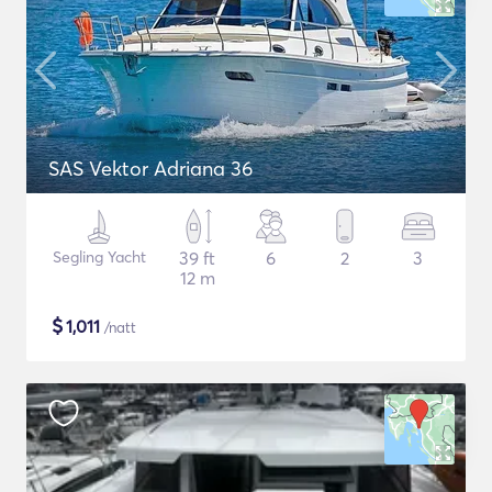
SAS Vektor Adriana 36
Segling Yacht
39 ft
6
2
3
12 m
$
1,011
/natt