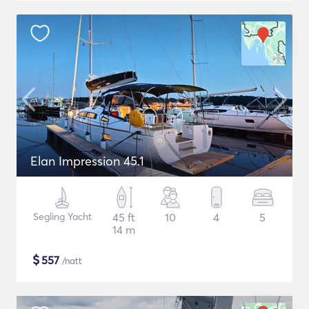
Elan Impression 45.1
Segling Yacht
45 ft
10
4
5
14 m
$
557
/natt