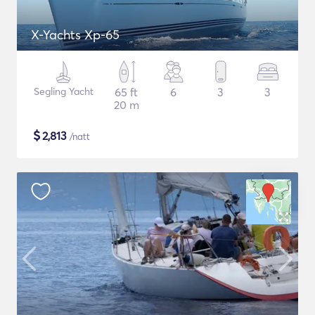
X-Yachts Xp-65
Segling Yacht
65 ft
6
3
3
20 m
$
2,813
/natt