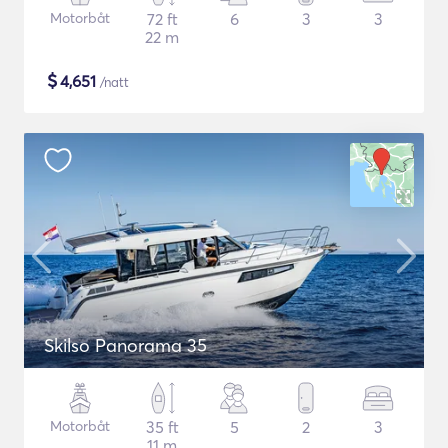
Motorbåt
72 ft
6
3
3
22 m
$
4,651
/natt
Skilso Panorama 35
Motorbåt
35 ft
5
2
3
11 m