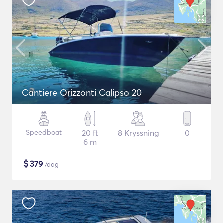
Cantiere Orizzonti Calipso 20
Speedboat
20 ft
8 Kryssning
0
6 m
$
379
/dag