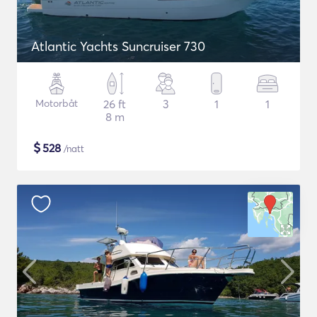
Atlantic Yachts Suncruiser 730
Motorbåt
26 ft
3
1
1
8 m
$
528
/natt