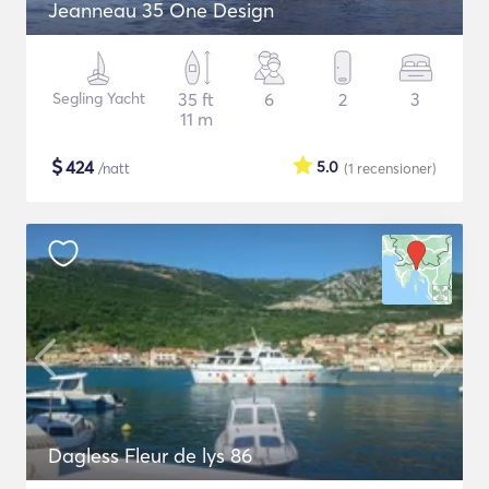
Jeanneau 35 One Design
Segling Yacht
35 ft
6
2
3
11 m
$
424
5.0
/natt
(1
recensioner
)
Dagless Fleur de lys 86