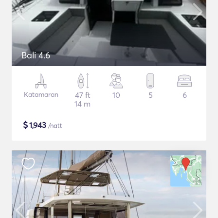
Bali 4.6
Katamaran
47 ft
10
5
6
14 m
$
1,943
/natt