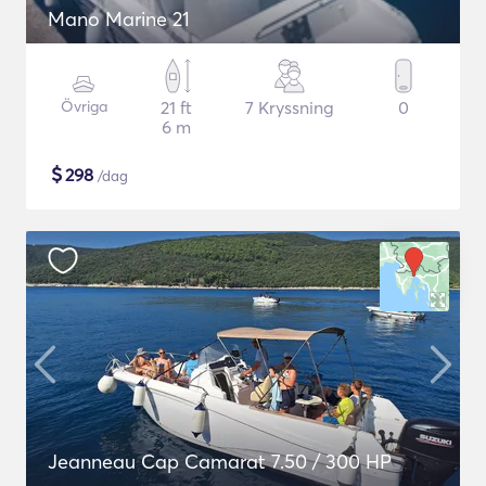
Mano Marine 21
Övriga
21 ft
7 Kryssning
0
6 m
$
298
/dag
Jeanneau Cap Camarat 7.50 / 300 HP