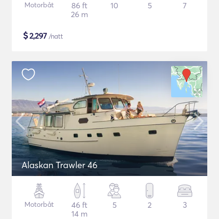
Motorbåt
86 ft
10
5
7
26 m
$
2,297
/natt
Alaskan Trawler 46
Motorbåt
46 ft
5
2
3
14 m