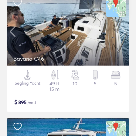
Bavaria C46
Segling Yacht
49 ft
10
5
5
15 m
$
895
/natt