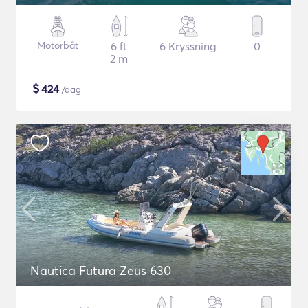
Motorbåt
6 ft
6 Kryssning
0
2 m
$
424
/dag
Nautica Futura Zeus 630