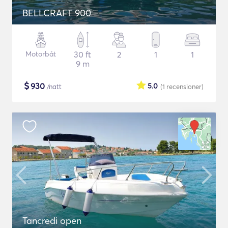
BELLCRAFT 900
Motorbåt
30 ft
2
1
1
9 m
$
930
5.0
/natt
(1
recensioner
)
Tancredi open