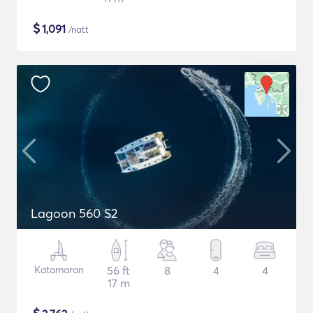
$
1,091
/natt
Lagoon 560 S2
Katamaran
56 ft
8
4
4
17 m