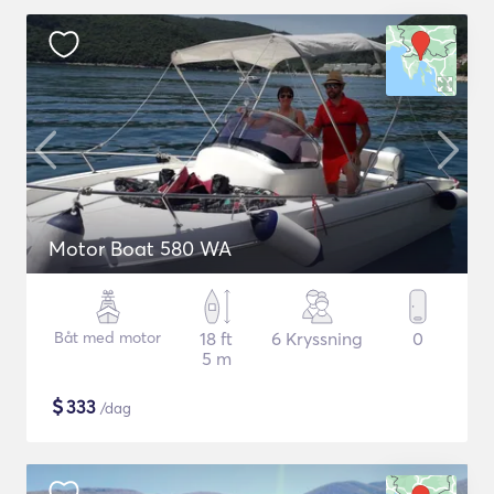
Motor Boat 580 WA
Båt med motor
18 ft
6 Kryssning
0
5 m
$
333
/dag