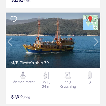
$
2,762
/natt
M/B Pirate's ship 79
Båt med motor
79 ft
140
0
24 m
Kryssning
$
2,319
/dag