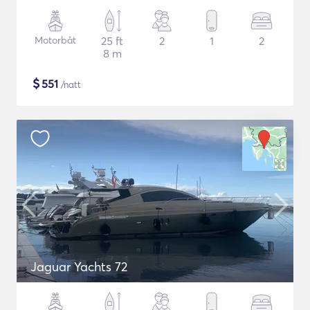
Motorbåt
25 ft
2
1
2
8 m
$
551
/natt
Jaguar Yachts 72