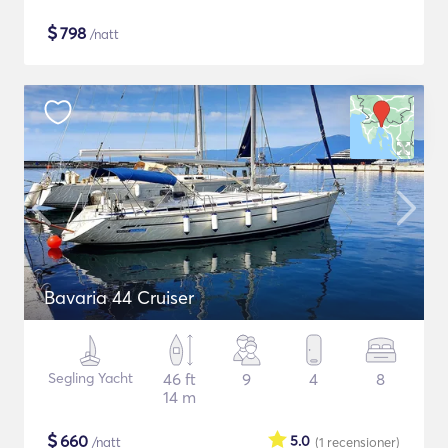
$
798
/natt
Bavaria 44 Cruiser
Segling Yacht
46 ft
9
4
8
14 m
$
660
5.0
/natt
(1
recensioner
)