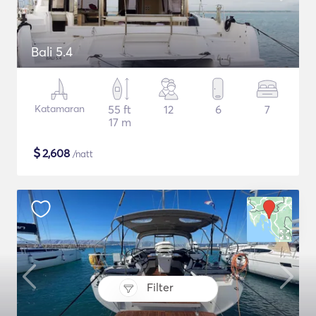
Bali 5.4
Katamaran
55 ft
12
6
7
17 m
$
2,608
/natt
Filter