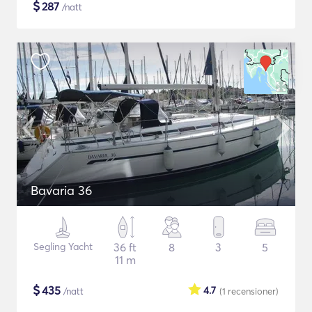
$
287
/natt
Bavaria 36
Segling Yacht
36 ft
8
3
5
11 m
$
435
4.7
/natt
(1
recensioner
)