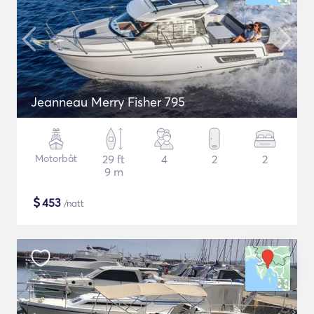
Jeanneau Merry Fisher 795
Motorbåt
29 ft
4
2
2
9 m
$
453
/natt