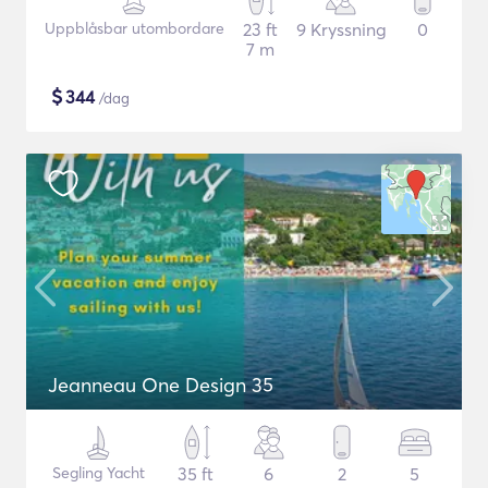
Uppblåsbar utombordare
23 ft
9 Kryssning
0
7 m
$
344
/dag
Jeanneau One Design 35
Segling Yacht
35 ft
6
2
5