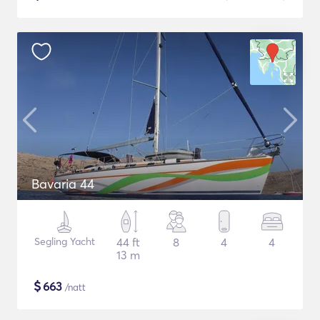
Bavaria 44
Segling Yacht
44 ft
8
4
4
13 m
$
663
/natt