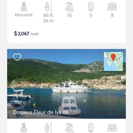
Motorbåt
86 ft
10
5
8
26 m
$
2,067
/natt
Dagless Fleur de lys 86