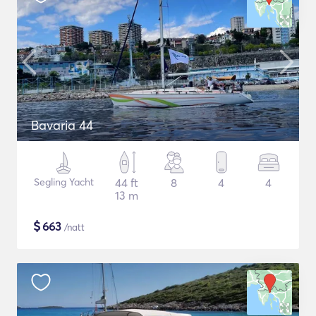
Bavaria 44
Segling Yacht
44 ft
8
4
4
13 m
$
663
/natt