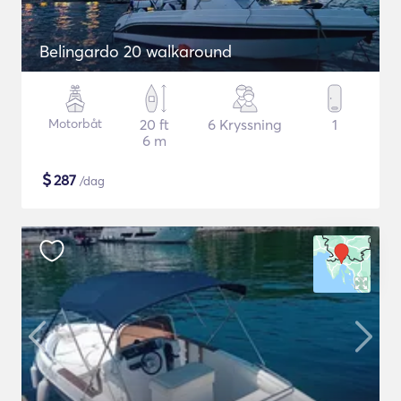
Belingardo 20 walkaround
Motorbåt
20 ft
6 Kryssning
1
6 m
$
287
/dag