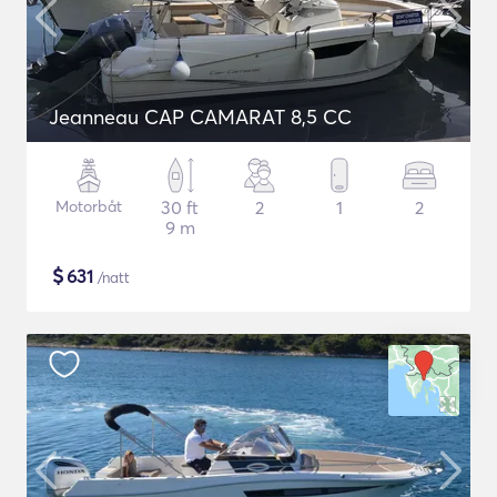
Jeanneau CAP CAMARAT 8,5 CC
Motorbåt
30 ft
2
1
2
9 m
$
631
/natt