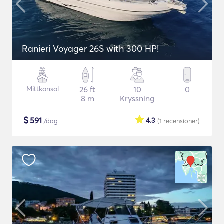
Ranieri Voyager 26S with 300 HP!
Mittkonsol
26 ft
10
0
8 m
Kryssning
$
591
4.3
/dag
(1
recensioner
)