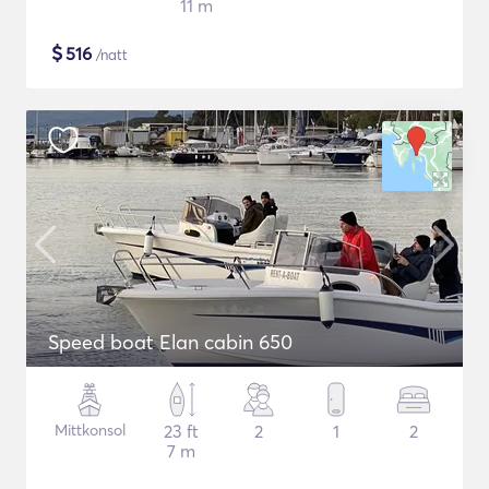
11 m
$
516
/natt
Speed boat Elan cabin 650
Mittkonsol
23 ft
2
1
2
7 m