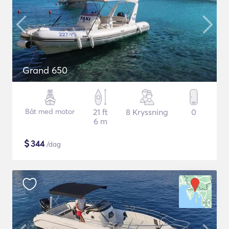
Grand 650
Båt med motor
21 ft
8 Kryssning
0
6 m
$
344
/dag