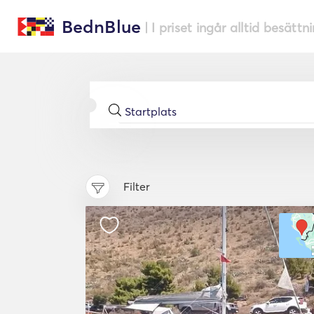
BednBlue
| I priset ingår alltid besättn
Filter