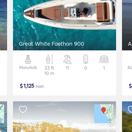
Great White Faethon 900
A
Motorbåt
33 ft
11
0
1
Bå
10 m
$
1,125
/natt