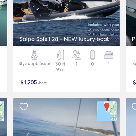
Salpa Soleil 28 - NEW luxury boat
P
Styv uppblåsbar
30 ft
1
0
1
S
9 m
$
1,205
/natt