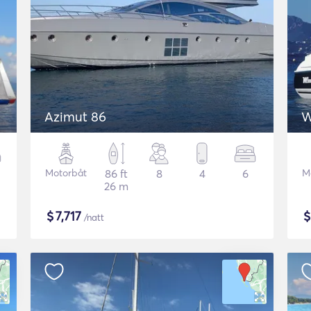
Azimut 86
W
Motorbåt
86 ft
8
4
6
M
26 m
$
7,717
/natt