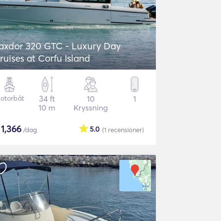
axdor 320 GTC - Luxury Day
ruises at Corfu Island
otorbåt
34 ft
10
1
10 m
Kryssning
$
1,366
5.0
/dag
(1
recensioner
)