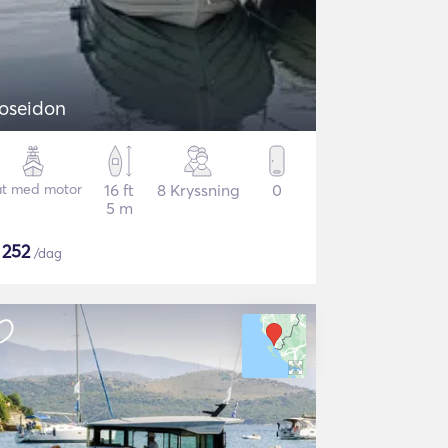
oseidon
t med motor
16 ft
8 Kryssning
0
5 m
$
252
/dag