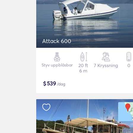
Attack 600
Styv uppblåsbar
20 ft
7 Kryssning
0
6 m
$
539
/dag