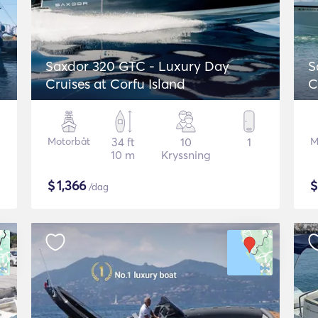
Saxdor 320 GTC - Luxury Day
S
Cruises at Corfu Island
C
Motorbåt
34 ft
10
1
M
10 m
Kryssning
$
1,366
/dag