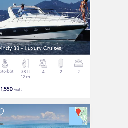
indy 38 - Luxury Cruises
otorbåt
38 ft
4
2
2
12 m
$
1,550
/natt