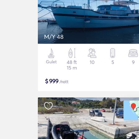
M/Y 48
Gulet
48 ft
10
5
9
15 m
$
999
/natt