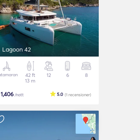
Lagoon 42
atamaran
42 ft
12
6
8
13 m
$
1,406
5.0
/natt
(1
recensioner
)