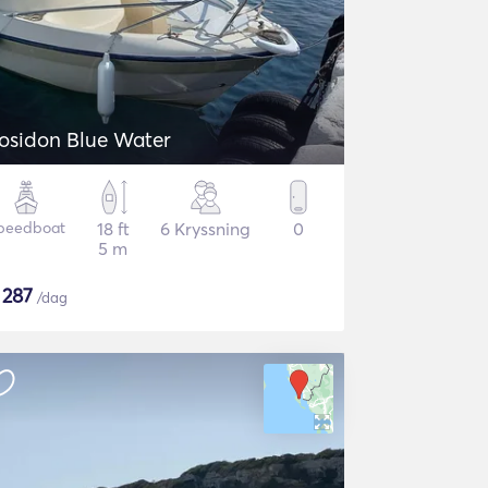
osidon Blue Water
peedboat
18 ft
6 Kryssning
0
5 m
$
287
/dag