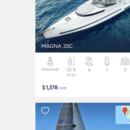
MAGNA 35C
Motorbåt
35 ft
4
1
3
11 m
$
1,378
/natt