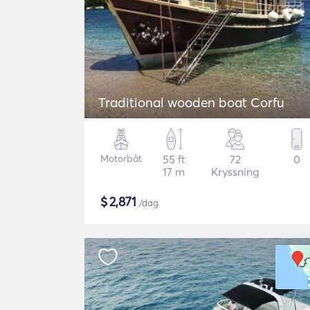
Traditional wooden boat Corfu
Motorbåt
55 ft
72
0
17 m
Kryssning
$
2,871
/dag