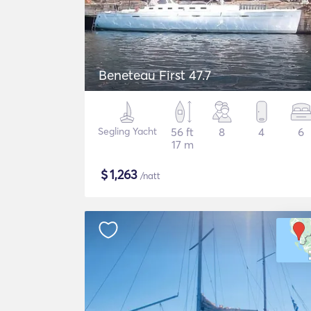
Beneteau First 47.7
Segling Yacht
56 ft
8
4
6
17 m
$
1,263
/natt