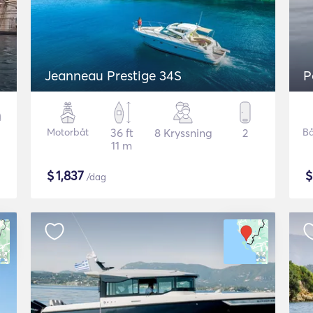
Jeanneau Prestige 34S
P
Motorbåt
36 ft
8 Kryssning
2
Bå
11 m
$
1,837
/dag