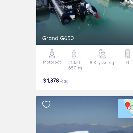
Grand G650
Motorbåt
2133 ft
8 Kryssning
0
650 m
$
1,378
/dag