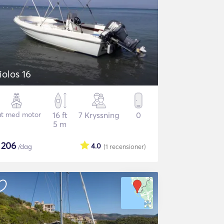
iolos 16
t med motor
16 ft
7 Kryssning
0
5 m
$
206
4.0
/dag
(1
recensioner
)