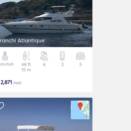
ranchi Atlantique
otorbåt
48 ft
6
3
5
15 m
$
2,871
/natt