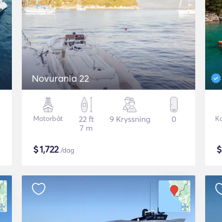
Novurania 22
Motorbåt
22 ft
9 Kryssning
0
K
7 m
$
1,722
/dag