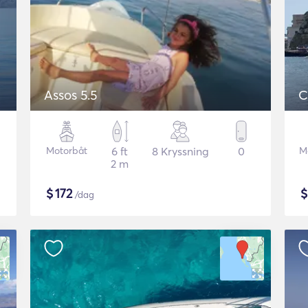
Assos 5.5
C
Motorbåt
6 ft
8 Kryssning
0
M
2 m
$
172
/dag