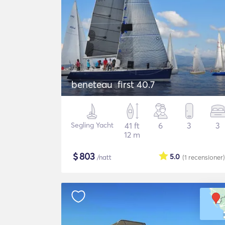
beneteau first 40.7
Segling Yacht
41 ft
6
3
3
12 m
$
803
5.0
/natt
(1
recensioner
)